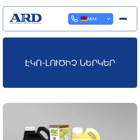
ARM
ԷԿՈ-ԼՈՒԾԻՉ ՆԵՐԿԵՐ