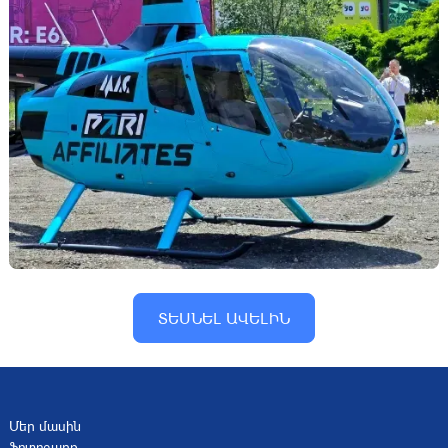
ՏԵՍՆԵԼ ԱՎԵԼԻՆ
Մեր մասին
Ֆոտոշարք