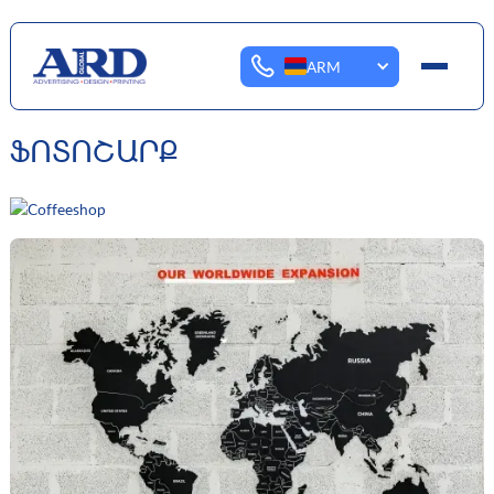
ARM
ՖՈՏՈՇԱՐՔ